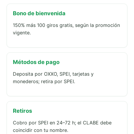
Bono de bienvenida
150% más 100 giros gratis, según la promoción
vigente.
Métodos de pago
Deposita por OXXO, SPEI, tarjetas y
monederos; retira por SPEI.
Retiros
Cobro por SPEI en 24–72 h; el CLABE debe
coincidir con tu nombre.