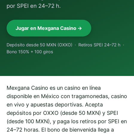
por SPEI en 24–72 h.
Jugar en Mexgana Casino →
Depósito desde 50 MXN (OXXO) · Retiros SPEI 24–72 h ·
Bono 150% + 100 giros
Mexgana Casino es un casino en línea
disponible en México con tragamonedas, casino
en vivo y apuestas deportivas. Acepta
depósitos por OXXO (desde 50 MXN) y SPEI
(desde 100 MXN), y paga los retiros por SPEI en
24–72 horas. El bono de bienvenida llega a