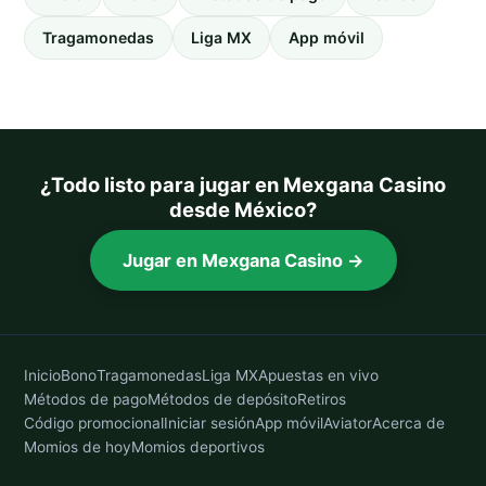
Tragamonedas
Liga MX
App móvil
¿Todo listo para jugar en Mexgana Casino
desde México?
Jugar en Mexgana Casino →
Inicio
Bono
Tragamonedas
Liga MX
Apuestas en vivo
Métodos de pago
Métodos de depósito
Retiros
Código promocional
Iniciar sesión
App móvil
Aviator
Acerca de
Momios de hoy
Momios deportivos