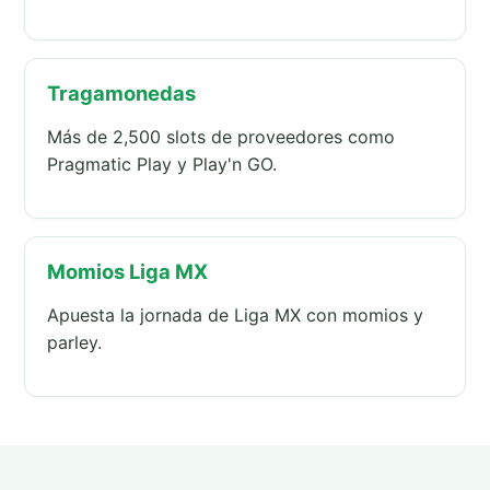
Tragamonedas
Más de 2,500 slots de proveedores como
Pragmatic Play y Play'n GO.
Momios Liga MX
Apuesta la jornada de Liga MX con momios y
parley.