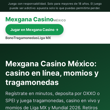
Juega con responsabilidad. Solo para mayores de 18 años. El juego
puede ser adictivo: apuesta solo lo que puedas permitirte perder.
Mexgana Casino
MÉXICO
Jugar en Mexgana Casino →
Bono
Tragamonedas
Liga MX
Mexgana Casino México:
casino en línea, momios y
tragamonedas
Regístrate en minutos, deposita por OXXO o
SPEI y juega tragamonedas, casino en vivo y
momios de Liga MX y Mundial 2026. Retiros