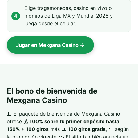
Elige tragamonedas, casino en vivo o
momios de Liga MX y Mundial 2026 y
juega desde el celular.
Jugar en Mexgana Casino →
El bono de bienvenida de
Mexgana Casino
💵 El paquete de bienvenida de Mexgana Casino
ofrece 💰
100% sobre tu primer depósito hasta
150% + 100 giros
más 🤑
100 giros gratis
, 💵 según
la promoción vigente. 🤑 El sitio también anuncia un