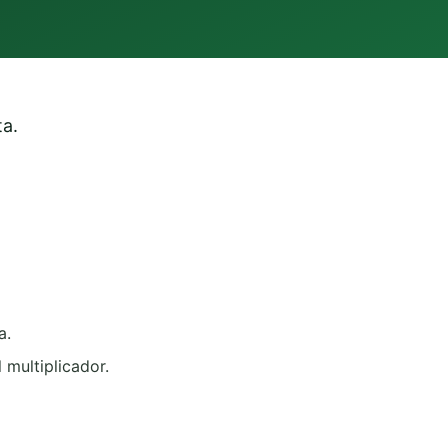
ta.
a.
 multiplicador.