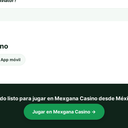
Aviator?
ino
App móvil
do listo para jugar en Mexgana Casino desde Méx
Jugar en Mexgana Casino →