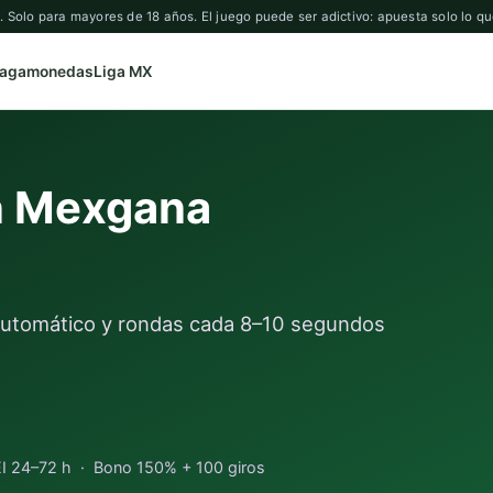
 Solo para mayores de 18 años. El juego puede ser adictivo: apuesta solo lo qu
ragamonedas
Liga MX
en Mexgana
 automático y rondas cada 8–10 segundos
I 24–72 h · Bono 150% + 100 giros