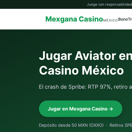
Juega con responsabilidad.
Mexgana Casino
Bono
T
MÉXICO
Jugar Aviator 
Casino México
El crash de Spribe: RTP 97%, retiro
Jugar en Mexgana Casino →
Depósito desde 50 MXN (OXXO) · Retiros SPE