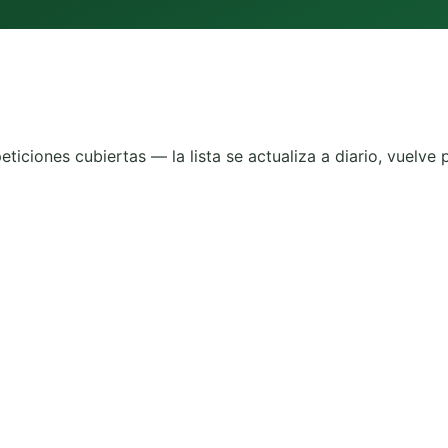
iciones cubiertas — la lista se actualiza a diario, vuelve 