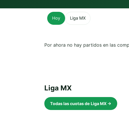
Hoy
Liga MX
Por ahora no hay partidos en las compet
Liga MX
Todas las cuotas de Liga MX →