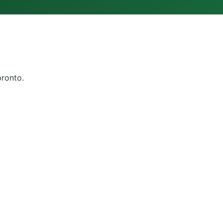
pronto.