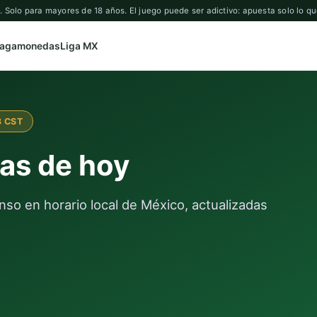
 Solo para mayores de 18 años. El juego puede ser adictivo: apuesta solo lo qu
ragamonedas
Liga MX
3 CST
as de hoy
so en horario local de México, actualizadas