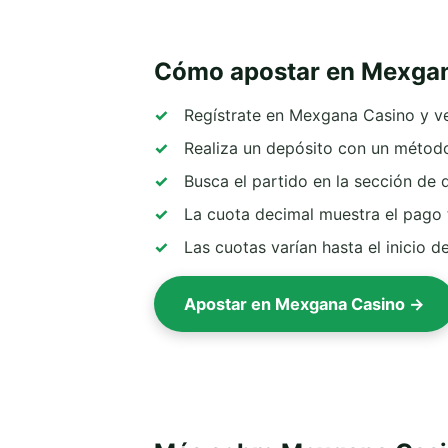
Cómo apostar en Mexga
Regístrate en Mexgana Casino y ver
Realiza un depósito con un método
Busca el partido en la sección de
La cuota decimal muestra el pago 
Las cuotas varían hasta el inicio d
Apostar en Mexgana Casino →