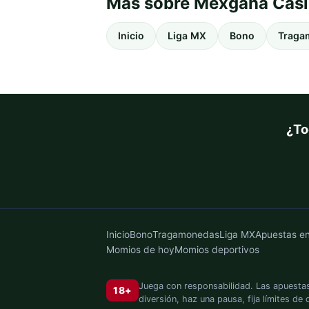
Más sobre Mexgana Cas
Inicio
Liga MX
Bono
Traga
¿To
Inicio
Bono
Tragamonedas
Liga MX
Apuestas en
Momios de hoy
Momios deportivos
Juega con responsabilidad. Las apuestas
18+
diversión, haz una pausa, fija límites d